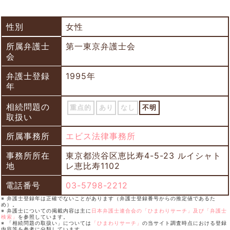
性別
女性
所属弁護士
第一東京弁護士会
会
弁護士登録
1995年
年
相続問題の
重点的
あり
なし
不明
取扱い
所属事務所
エビス法律事務所
事務所所在
東京都渋谷区恵比寿4-5-23 ルイシャト
地
レ恵比寿1102
電話番号
03-5798-2212
※ 弁護士登録年は正確でないことがあります（弁護士登録番号からの推定値であるた
め）。
※ 弁護士についての掲載内容は主に
日本弁護士連合会の「ひまわりサーチ」及び「弁護士
検索」
を参照しています。
※ 「相続問題の取扱い」については
「ひまわりサーチ」
の当サイト調査時点における登録
内容等を参考に分類しています。