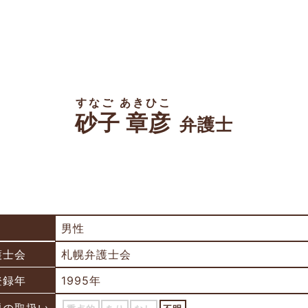
すなご あきひこ
砂子 章彦
弁護士
男性
護士会
札幌弁護士会
登録年
1995年