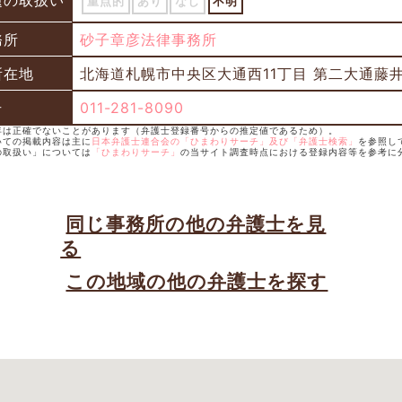
題の取扱い
重点的
あり
なし
不明
務所
砂子章彦法律事務所
所在地
北海道札幌市中央区大通西11丁目 第二大通藤
号
011-281-8090
録年は正確でないことがあります（弁護士登録番号からの推定値であるため）。
いての掲載内容は主に
日本弁護士連合会の「ひまわりサーチ」及び「弁護士検索」
を参照し
の取扱い」については
「ひまわりサーチ」
の当サイト調査時点における登録内容等を参考に
同じ事務所の他の弁護士を見
る
この地域の他の弁護士を探す