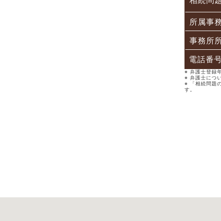
相続問
所属事
事務所
電話番
※ 弁護士登
※ 弁護士につ
※ 「相続問題
す。