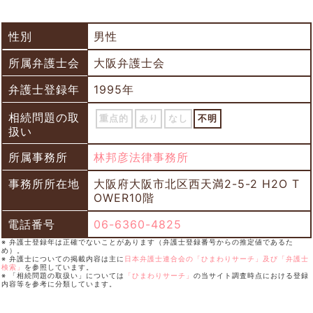
性別
男性
所属弁護士会
大阪弁護士会
弁護士登録年
1995年
相続問題の取
重点的
あり
なし
不明
扱い
所属事務所
林邦彦法律事務所
事務所所在地
大阪府大阪市北区西天満2-5-2 H2O T
OWER10階
電話番号
06-6360-4825
※ 弁護士登録年は正確でないことがあります（弁護士登録番号からの推定値であるた
め）。
※ 弁護士についての掲載内容は主に
日本弁護士連合会の「ひまわりサーチ」及び「弁護士
検索」
を参照しています。
※ 「相続問題の取扱い」については
「ひまわりサーチ」
の当サイト調査時点における登録
内容等を参考に分類しています。