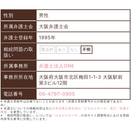
性別
男性
所属弁護士会
大阪弁護士会
弁護士登録年
1995年
相続問題の取
重点的
あり
なし
不明
扱い
所属事務所
弁護士法人ONE
事務所所在地
大阪府大阪市北区梅田1-1-3 大阪駅前
第3ビル12階
電話番号
06-4797-0905
※ 弁護士登録年は正確でないことがあります（弁護士登録番号からの推定値であるた
め）。
※ 弁護士についての掲載内容は主に
日本弁護士連合会の「ひまわりサーチ」及び「弁護士
検索」
を参照しています。
※ 「相続問題の取扱い」については
「ひまわりサーチ」
の当サイト調査時点における登録
内容等を参考に分類しています。