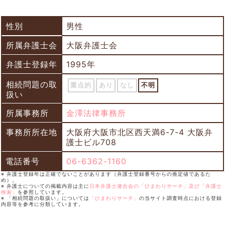
性別
男性
所属弁護士会
大阪弁護士会
弁護士登録年
1995年
相続問題の取
重点的
あり
なし
不明
扱い
所属事務所
金澤法律事務所
事務所所在地
大阪府大阪市北区西天満6-7-4 大阪弁
護士ビル708
電話番号
06-6362-1160
※ 弁護士登録年は正確でないことがあります（弁護士登録番号からの推定値であるた
め）。
※ 弁護士についての掲載内容は主に
日本弁護士連合会の「ひまわりサーチ」及び「弁護士
検索」
を参照しています。
※ 「相続問題の取扱い」については
「ひまわりサーチ」
の当サイト調査時点における登録
内容等を参考に分類しています。