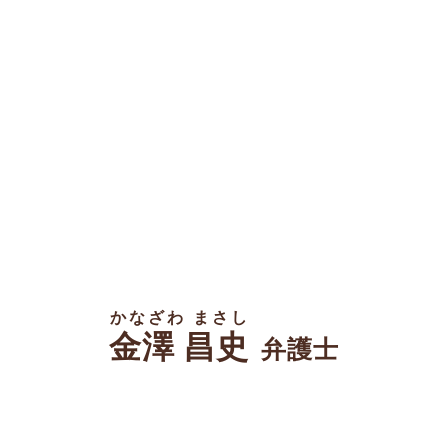
かなざわ まさし
金澤 昌史
弁護士