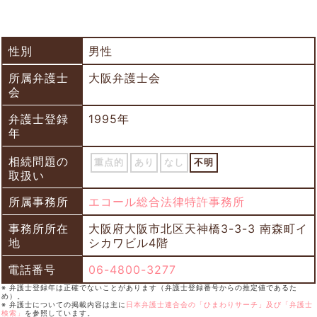
性別
男性
所属弁護士
大阪弁護士会
会
弁護士登録
1995年
年
相続問題の
重点的
あり
なし
不明
取扱い
所属事務所
エコール総合法律特許事務所
事務所所在
大阪府大阪市北区天神橋3-3-3 南森町イ
地
シカワビル4階
電話番号
06-4800-3277
※ 弁護士登録年は正確でないことがあります（弁護士登録番号からの推定値であるた
め）。
※ 弁護士についての掲載内容は主に
日本弁護士連合会の「ひまわりサーチ」及び「弁護士
検索」
を参照しています。