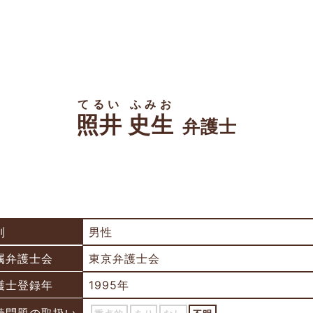
てるい ふみお
照井 史生
弁護士
別
男性
属弁護士会
東京弁護士会
護士登録年
1995年