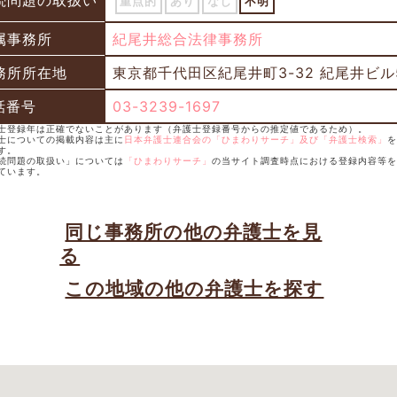
続問題の取扱い
重点的
あり
なし
不明
属事務所
紀尾井総合法律事務所
務所所在地
東京都千代田区紀尾井町3-32 紀尾井ビル
話番号
03-3239-1697
護士登録年は正確でないことがあります（弁護士登録番号からの推定値であるため）。
護士についての掲載内容は主に
日本弁護士連合会の「ひまわりサーチ」及び「弁護士検索」
を
す。
相続問題の取扱い」については
「ひまわりサーチ」
の当サイト調査時点における登録内容等を
ています。
同じ事務所の他の弁護士を見
る
この地域の他の弁護士を探す