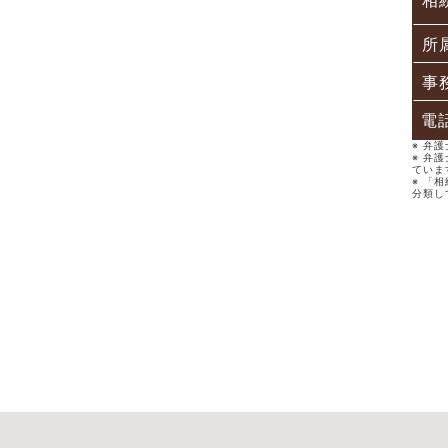
相
所
事
電
※ 弁
※ 弁
ていま
※ 「
分類し