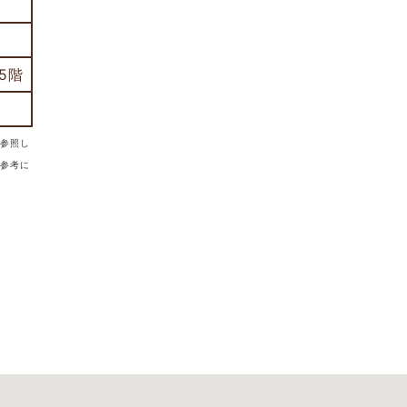
5階
参照し
参考に