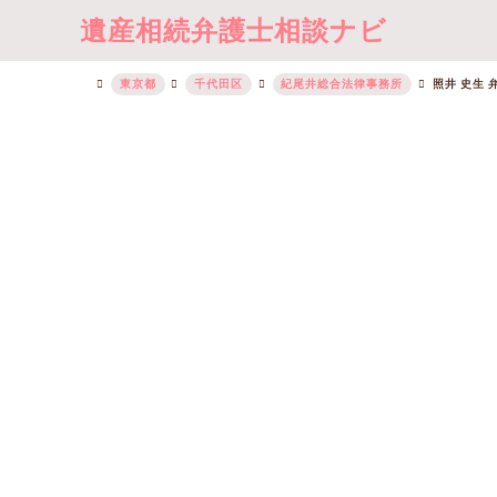
遺産相続弁護士相談ナビ
東京都
千代田区
紀尾井総合法律事務所
照井 史生 