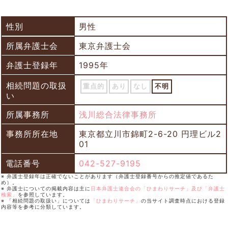
性別
男性
所属弁護士会
東京弁護士会
弁護士登録年
1995年
相続問題の取扱
重点的
あり
なし
不明
い
所属事務所
浅川総合法律事務所
事務所所在地
東京都立川市錦町2-6-20 円理ビル2
01
電話番号
042-527-9195
※ 弁護士登録年は正確でないことがあります（弁護士登録番号からの推定値であるた
め）。
※ 弁護士についての掲載内容は主に
日本弁護士連合会の「ひまわりサーチ」及び「弁護士
検索」
を参照しています。
※ 「相続問題の取扱い」については
「ひまわりサーチ」
の当サイト調査時点における登録
内容等を参考に分類しています。