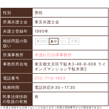
性別
男性
所属弁護士会
東京弁護士会
弁護士登録年
1995年
相続問題の取
重点的
あり
なし
不明
扱い
所属事務所
木洩れ日法律事務所
事務所所在地
東京都文京区千駄木3-48-8-608 ライ
オンズマンション千駄木第2
電話番号
050-7114-1663
執務時間
電話対応9:30～17:30
民事法律扶助
有
の取扱の有無
※ 弁護士登録年は正確でないことがあります（弁護士登録番号からの推定値であるた