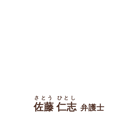
さとう ひとし
佐藤 仁志
弁護士