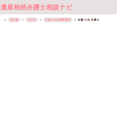
遺産相続弁護士相談ナビ
東京都
文京区
木洩れ日法律事務所
佐藤 仁志 弁護士