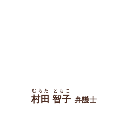
むらた ともこ
村田 智子
弁護士