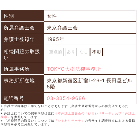
性別
女性
所属弁護士会
東京弁護士会
弁護士登録年
1995年
相続問題の取扱
重点的
あり
なし
不明
い
所属事務所
TOKYO大樹法律事務所
事務所所在地
東京都新宿区新宿1-26-1 長田屋ビル
5階
電話番号
03-3354-9686
※ 弁護士登録年は正確でないことがあります（弁護士登録番号からの推定値であるた
め）。
※ 弁護士についての掲載内容は主に
日本弁護士連合会の「ひまわりサーチ」及び「弁護士
検索」
を参照しています。
※ 「相続問題の取扱い」については
「ひまわりサーチ」
の当サイト調査時点における登録
内容等を参考に分類しています。