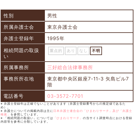
性別
男性
所属弁護士会
東京弁護士会
弁護士登録年
1995年
相続問題の取扱
重点的
あり
なし
不明
い
所属事務所
三好総合法律事務所
事務所所在地
東京都中央区銀座7-11-3 矢島ビル7
階
電話番号
03-3572-7701
※ 弁護士登録年は正確でないことがあります（弁護士登録番号からの推定値であるた
め）。
※ 弁護士についての掲載内容は主に
日本弁護士連合会の「ひまわりサーチ」及び「弁護士
検索」
を参照しています。
※ 「相続問題の取扱い」については
「ひまわりサーチ」
の当サイト調査時点における登録
内容等を参考に分類しています。