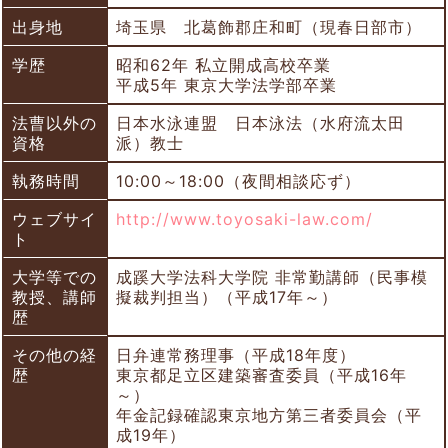
出身地
埼玉県 北葛飾郡庄和町（現春日部市）
学歴
昭和62年 私立開成高校卒業
平成5年 東京大学法学部卒業
法曹以外の
日本水泳連盟 日本泳法（水府流太田
資格
派）教士
執務時間
10:00～18:00（夜間相談応ず）
ウェブサイ
http://www.toyosaki-law.com/
ト
大学等での
成蹊大学法科大学院 非常勤講師（民事模
教授、講師
擬裁判担当）（平成17年～）
歴
その他の経
日弁連常務理事（平成18年度）
歴
東京都足立区建築審査委員（平成16年
～）
年金記録確認東京地方第三者委員会（平
成19年）