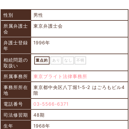
性別
男性
所属弁護士
東京弁護士会
会
弁護士登録
1996年
年
相続問題の
重点的
あり
なし
不明
取扱い
所属事務所
東京ブライト法律事務所
事務所所在
東京都中央区八丁堀1-5-2 はごろもビル4
地
階
電話番号
03-5566-6371
司法修習期
48期
生年
1968年