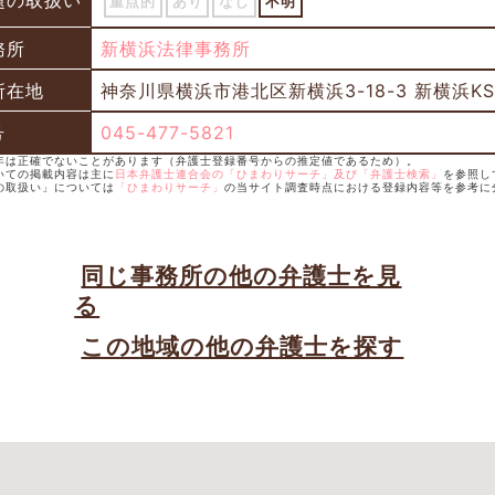
題の取扱い
重点的
あり
なし
不明
務所
新横浜法律事務所
所在地
神奈川県横浜市港北区新横浜3-18-3 新横浜K
号
045-477-5821
録年は正確でないことがあります（弁護士登録番号からの推定値であるため）。
ついての掲載内容は主に
日本弁護士連合会の「ひまわりサーチ」及び「弁護士検索」
を参照し
題の取扱い」については
「ひまわりサーチ」
の当サイト調査時点における登録内容等を参考に
同じ事務所の他の弁護士を見
る
この地域の他の弁護士を探す