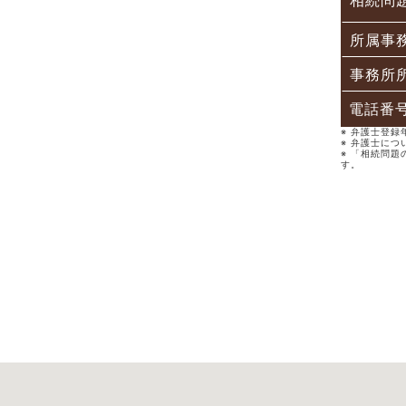
相続問
所属事
事務所
電話番
※ 弁護士登
※ 弁護士に
※ 「相続問
す。