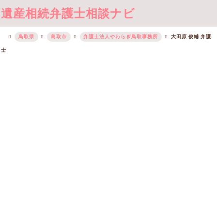
遺産相続弁護士相談ナビ
鳥取県
鳥取市
弁護士法人やわらぎ鳥取事務所
大田原 俊輔 弁護
士