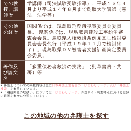
での教
学講師（司法試験受験指導）、平成１３年４
授、講
月より平成１４年８月まで鳥取大学講師（憲
師歴
法、法学等）
その他
国関係では、現鳥取刑務所視察委員会委員
の経歴
長。 県関係では、現鳥取県建設工事紛争審
査会会長。鳥取県人権救済条例見直し検討委
員会会長代行（平成１９年１１月で検討終
了）。現鳥取県ＤＶ被害者支援計画策定委員
会委員。
著作及
「多重債務者救済の実務」（剄草書房・共
び論文
著）等
名
※ 弁護士についての掲載内容は主に
日本弁護士連合会の「ひまわりサーチ」及び「弁護士
検索」
を参照しています。
※ 「相続問題の取扱い」については
「ひまわりサーチ」
の当サイト調査時点における登録
内容等を参考に分類しています。
この地域の他の弁護士を探す