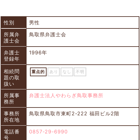
性別
男性
所属弁
鳥取県弁護士会
護士会
弁護士
1996年
登録年
相続問
重点的
あり
なし
不明
題の取
扱い
所属事
弁護士法人やわらぎ鳥取事務所
務所
事務所
鳥取県鳥取市東町2-222 福田ビル2階
所在地
電話番
0857-29-6990
号