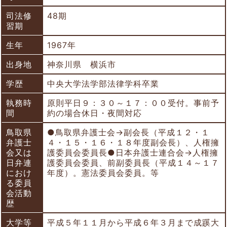
司法修
48期
習期
生年
1967年
出身地
神奈川県 横浜市
学歴
中央大学法学部法律学科卒業
執務時
原則平日９：３０～１７：００受付。事前予
間
約の場合休日・夜間対応
鳥取県
●鳥取県弁護士会→副会長（平成１２・１
弁護士
４・１５・１６・１８年度副会長）、人権擁
会又は
護委員会委員長●日本弁護士連合会→人権擁
日弁連
護委員会委員、前副委員長（平成１４～１７
におけ
年度）。憲法委員会委員。等
る委員
会活動
歴
大学等
平成５年１１月から平成６年３月まで成蹊大