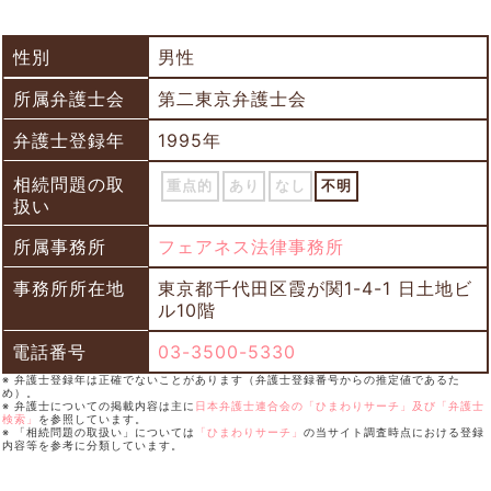
性別
男性
所属弁護士会
第二東京弁護士会
弁護士登録年
1995年
相続問題の取
重点的
あり
なし
不明
扱い
所属事務所
フェアネス法律事務所
事務所所在地
東京都千代田区霞が関1-4-1 日土地ビ
ル10階
電話番号
03-3500-5330
※ 弁護士登録年は正確でないことがあります（弁護士登録番号からの推定値であるた
め）。
※ 弁護士についての掲載内容は主に
日本弁護士連合会の「ひまわりサーチ」及び「弁護士
検索」
を参照しています。
※ 「相続問題の取扱い」については
「ひまわりサーチ」
の当サイト調査時点における登録
内容等を参考に分類しています。