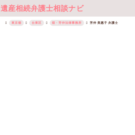
遺産相続弁護士相談ナビ
東京都
台東区
畑・芳仲法律事務所
芳仲 美惠子 弁護士