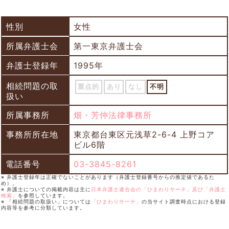
性別
女性
所属弁護士会
第一東京弁護士会
弁護士登録年
1995年
相続問題の取
重点的
あり
なし
不明
扱い
所属事務所
畑・芳仲法律事務所
事務所所在地
東京都台東区元浅草2-6-4 上野コア
ビル6階
電話番号
03-3845-8261
※ 弁護士登録年は正確でないことがあります（弁護士登録番号からの推定値であるた
め）。
※ 弁護士についての掲載内容は主に
日本弁護士連合会の「ひまわりサーチ」及び「弁護士
検索」
を参照しています。
※ 「相続問題の取扱い」については
「ひまわりサーチ」
の当サイト調査時点における登録
内容等を参考に分類しています。