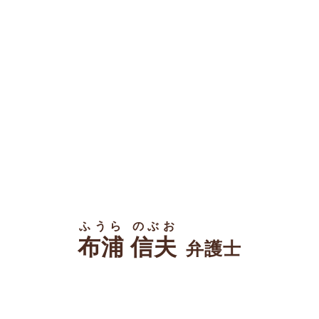
ふうら のぶお
布浦 信夫
弁護士