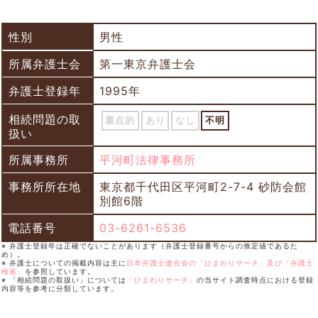
性別
男性
所属弁護士会
第一東京弁護士会
弁護士登録年
1995年
相続問題の取
重点的
あり
なし
不明
扱い
所属事務所
平河町法律事務所
事務所所在地
東京都千代田区平河町2-7-4 砂防会館
別館6階
電話番号
03-6261-6536
※ 弁護士登録年は正確でないことがあります（弁護士登録番号からの推定値であるた
め）。
※ 弁護士についての掲載内容は主に
日本弁護士連合会の「ひまわりサーチ」及び「弁護士
検索」
を参照しています。
※ 「相続問題の取扱い」については
「ひまわりサーチ」
の当サイト調査時点における登録
内容等を参考に分類しています。