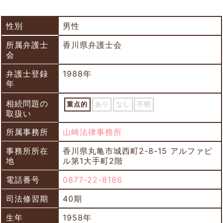
性別
男性
所属弁護士
香川県弁護士会
会
弁護士登録
1988年
年
相続問題の
重点的
あり
なし
不明
取扱い
所属事務所
山崎法律事務所
事務所所在
香川県丸亀市城西町2-8-15 アルファビ
地
ル第1大手町2階
電話番号
0877-22-8186
司法修習期
40期
生年
1958年