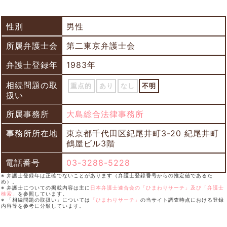
性別
男性
所属弁護士会
第二東京弁護士会
弁護士登録年
1983年
相続問題の取
重点的
あり
なし
不明
扱い
所属事務所
大島総合法律事務所
事務所所在地
東京都千代田区紀尾井町3-20 紀尾井町
鶴屋ビル3階
電話番号
03-3288-5228
※ 弁護士登録年は正確でないことがあります（弁護士登録番号からの推定値であるた
め）。
※ 弁護士についての掲載内容は主に
日本弁護士連合会の「ひまわりサーチ」及び「弁護士
検索」
を参照しています。
※ 「相続問題の取扱い」については
「ひまわりサーチ」
の当サイト調査時点における登録
内容等を参考に分類しています。