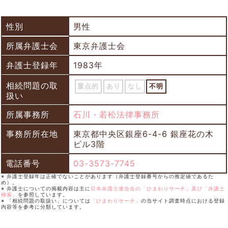
性別
男性
所属弁護士会
東京弁護士会
弁護士登録年
1983年
相続問題の取
重点的
あり
なし
不明
扱い
所属事務所
石川・若松法律事務所
事務所所在地
東京都中央区銀座6-4-6 銀座花の木
ビル3階
電話番号
03-3573-7745
※ 弁護士登録年は正確でないことがあります（弁護士登録番号からの推定値であるた
め）。
※ 弁護士についての掲載内容は主に
日本弁護士連合会の「ひまわりサーチ」及び「弁護士
検索」
を参照しています。
※ 「相続問題の取扱い」については
「ひまわりサーチ」
の当サイト調査時点における登録
内容等を参考に分類しています。