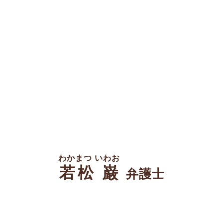
わかまつ いわお
若松 巌
弁護士