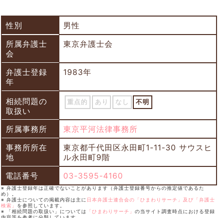
性別
男性
所属弁護士
東京弁護士会
会
弁護士登録
1983年
年
相続問題の
重点的
あり
なし
不明
取扱い
所属事務所
東京平河法律事務所
事務所所在
東京都千代田区永田町1-11-30 サウスヒ
地
ル永田町9階
電話番号
03-3595-4160
※ 弁護士登録年は正確でないことがあります（弁護士登録番号からの推定値であるた
め）。
※ 弁護士についての掲載内容は主に
日本弁護士連合会の「ひまわりサーチ」及び「弁護士
検索」
を参照しています。
※ 「相続問題の取扱い」については
「ひまわりサーチ」
の当サイト調査時点における登録
内容等を参考に分類しています。