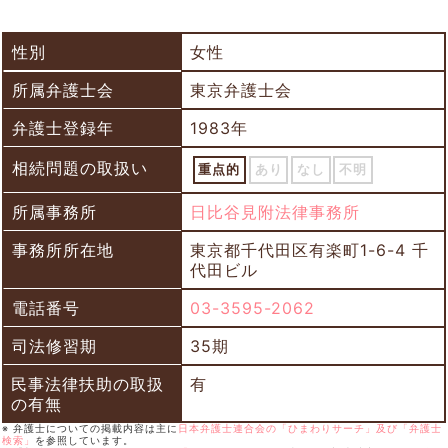
性別
女性
所属弁護士会
東京弁護士会
弁護士登録年
1983年
相続問題の取扱い
重点的
あり
なし
不明
所属事務所
日比谷見附法律事務所
事務所所在地
東京都千代田区有楽町1-6-4 千
代田ビル
電話番号
03-3595-2062
司法修習期
35期
民事法律扶助の取扱
有
の有無
※ 弁護士についての掲載内容は主に
日本弁護士連合会の「ひまわりサーチ」及び「弁護士
検索」
を参照しています。