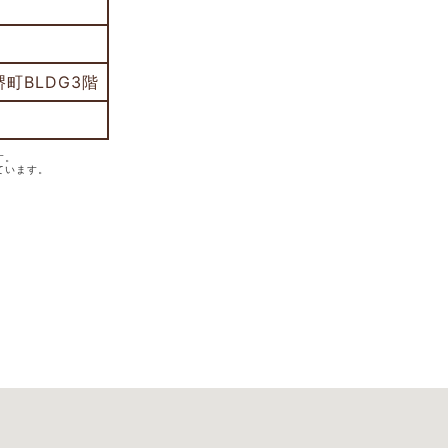
町BLDG3階
す。
ています。