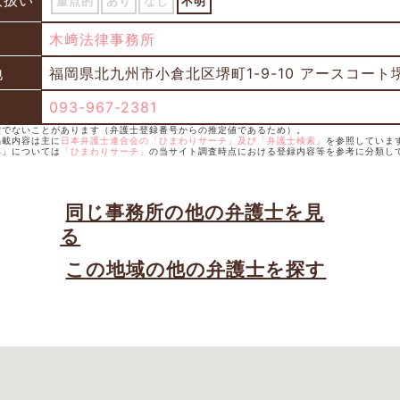
取扱い
重点的
あり
なし
不明
木﨑法律事務所
地
福岡県北九州市小倉北区堺町1-9-10 アースコート堺
093-967-2381
確でないことがあります（弁護士登録番号からの推定値であるため）。
掲載内容は主に
日本弁護士連合会の「ひまわりサーチ」及び「弁護士検索」
を参照していま
い」については
「ひまわりサーチ」
の当サイト調査時点における登録内容等を参考に分類し
同じ事務所の他の弁護士を見
る
この地域の他の弁護士を探す