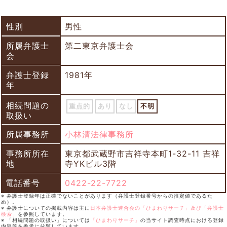
性別
男性
所属弁護士
第二東京弁護士会
会
弁護士登録
1981年
年
相続問題の
重点的
あり
なし
不明
取扱い
所属事務所
小林清法律事務所
事務所所在
東京都武蔵野市吉祥寺本町1-32-11 吉祥
地
寺YKビル3階
電話番号
0422-22-7722
※ 弁護士登録年は正確でないことがあります（弁護士登録番号からの推定値であるた
め）。
※ 弁護士についての掲載内容は主に
日本弁護士連合会の「ひまわりサーチ」及び「弁護士
検索」
を参照しています。
※ 「相続問題の取扱い」については
「ひまわりサーチ」
の当サイト調査時点における登録
内容等を参考に分類しています。