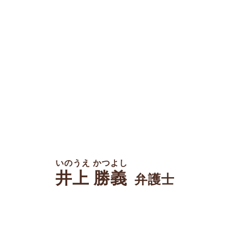
いのうえ かつよし
井上 勝義
弁護士