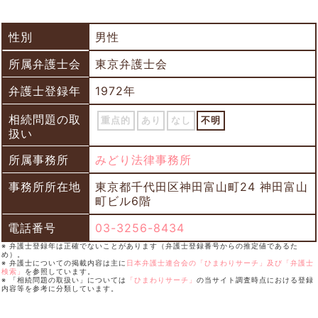
性別
男性
所属弁護士会
東京弁護士会
弁護士登録年
1972年
相続問題の取
重点的
あり
なし
不明
扱い
所属事務所
みどり法律事務所
事務所所在地
東京都千代田区神田富山町24 神田富山
町ビル6階
電話番号
03-3256-8434
※ 弁護士登録年は正確でないことがあります（弁護士登録番号からの推定値であるた
め）。
※ 弁護士についての掲載内容は主に
日本弁護士連合会の「ひまわりサーチ」及び「弁護士
検索」
を参照しています。
※ 「相続問題の取扱い」については
「ひまわりサーチ」
の当サイト調査時点における登録
内容等を参考に分類しています。