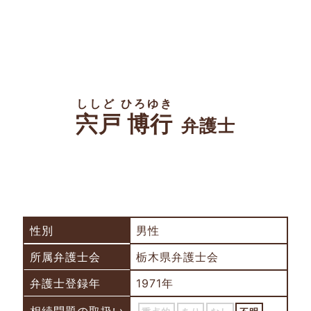
ししど ひろゆき
宍戸 博行
弁護士
性別
男性
所属弁護士会
栃木県弁護士会
弁護士登録年
1971年