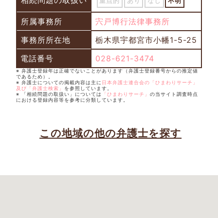
相続問題の取扱い
重点的
あり
なし
不明
所属事務所
宍戸博行法律事務所
事務所所在地
栃木県宇都宮市小幡1-5-25
電話番号
028-621-3474
※ 弁護士登録年は正確でないことがあります（弁護士登録番号からの推定値
であるため）。
※ 弁護士についての掲載内容は主に
日本弁護士連合会の「ひまわりサーチ」
及び「弁護士検索」
を参照しています。
※ 「相続問題の取扱い」については
「ひまわりサーチ」
の当サイト調査時点
における登録内容等を参考に分類しています。
この地域の他の弁護士を探す