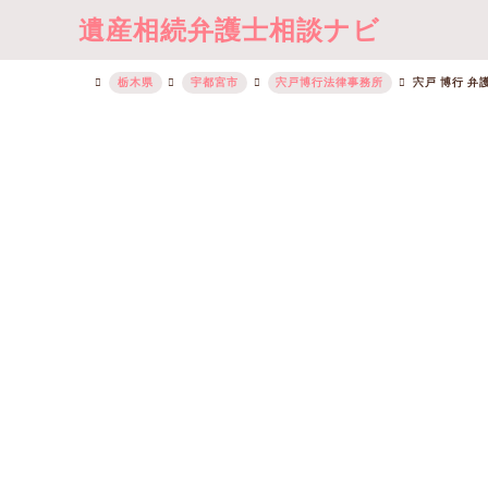
遺産相続弁護士相談ナビ
栃木県
宇都宮市
宍戸博行法律事務所
宍戸 博行 弁