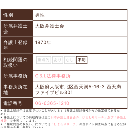
性別
男性
所属弁護士
大阪弁護士会
会
弁護士登録
1970年
年
相続問題の
重点的
あり
なし
不明
取扱い
所属事務所
C＆L法律事務所
事務所所在
大阪府大阪市北区西天満5-16-3 西天満
地
ファイブビル301
電話番号
06-6365-1210
※ 弁護士登録年は正確でないことがあります（弁護士登録番号からの推定値であるた
め）。
※ 弁護士についての掲載内容は主に
日本弁護士連合会の「ひまわりサーチ」及び「弁護士
検索」
を参照しています。
※ 「相続問題の取扱い」については
「ひまわりサーチ」
の当サイト調査時点における登録
内容等を参考に分類しています。