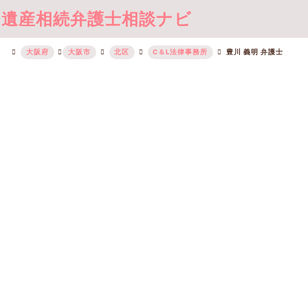
遺産相続弁護士相談ナビ
大阪府
大阪市
北区
C＆L法律事務所
豊川 義明 弁護士