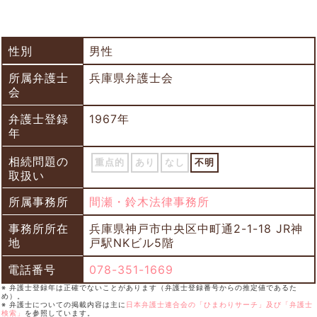
性別
男性
所属弁護士
兵庫県弁護士会
会
弁護士登録
1967年
年
相続問題の
重点的
あり
なし
不明
取扱い
所属事務所
間瀬・鈴木法律事務所
事務所所在
兵庫県神戸市中央区中町通2-1-18 JR神
地
戸駅NKビル5階
電話番号
078-351-1669
※ 弁護士登録年は正確でないことがあります（弁護士登録番号からの推定値であるた
め）。
※ 弁護士についての掲載内容は主に
日本弁護士連合会の「ひまわりサーチ」及び「弁護士
検索」
を参照しています。