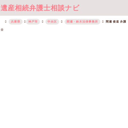
遺産相続弁護士相談ナビ
兵庫県
神戸市
中央区
間瀬・鈴木法律事務所
間瀬 俊道 弁護
士