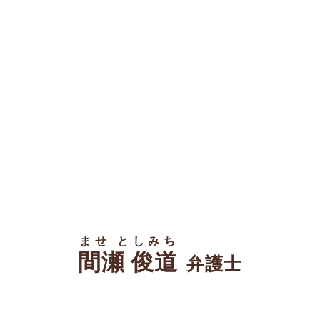
ませ としみち
間瀬 俊道
弁護士