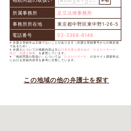
相続問題の取扱い
重点的
あり
なし
不明
所属事務所
足立法律事務所
事務所所在地
東京都中野区東中野1-26-5
電話番号
03-3368-8148
※ 弁護士登録年は正確でないことがあります（弁護士登録番号からの推定値
であるため）。
※ 弁護士についての掲載内容は主に
日本弁護士連合会の「ひまわりサーチ」
及び「弁護士検索」
を参照しています。
※ 「相続問題の取扱い」については
「ひまわりサーチ」
の当サイト調査時点
における登録内容等を参考に分類しています。
この地域の他の弁護士を探す