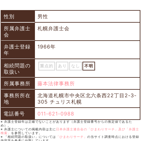
性別
男性
所属弁護士
札幌弁護士会
会
弁護士登録
1966年
年
相続問題の
重点的
あり
なし
不明
取扱い
所属事務所
藤本法律事務所
事務所所在
北海道札幌市中央区北六条西22丁目2-3-
地
305 チュリス札幌
電話番号
011-621-0988
※ 弁護士登録年は正確でないことがあります（弁護士登録番号からの推定値であるた
め）。
※ 弁護士についての掲載内容は主に
日本弁護士連合会の「ひまわりサーチ」及び「弁護士
検索」
を参照しています。
※ 「相続問題の取扱い」については
「ひまわりサーチ」
の当サイト調査時点における登録
内容等を参考に分類しています。