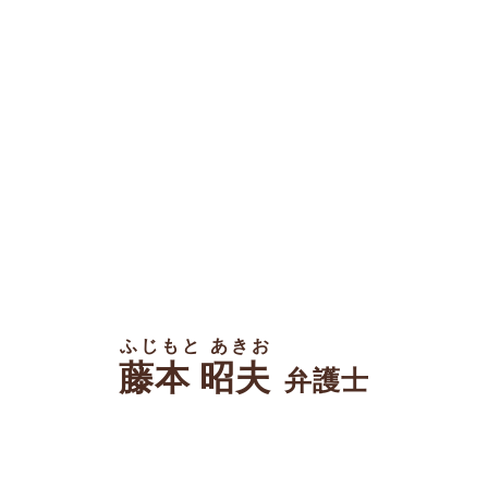
ふじもと あきお
藤本 昭夫
弁護士