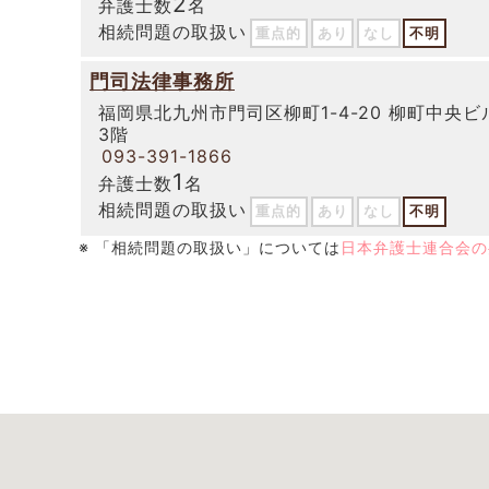
2
弁護士数
名
相続問題の取扱い
重点的
あり
なし
不明
門司法律事務所
福岡県北九州市門司区柳町1-4-20 柳町中央ビ
3階
093-391-1866
1
弁護士数
名
相続問題の取扱い
重点的
あり
なし
不明
※ 「相続問題の取扱い」については
日本弁護士連合会の