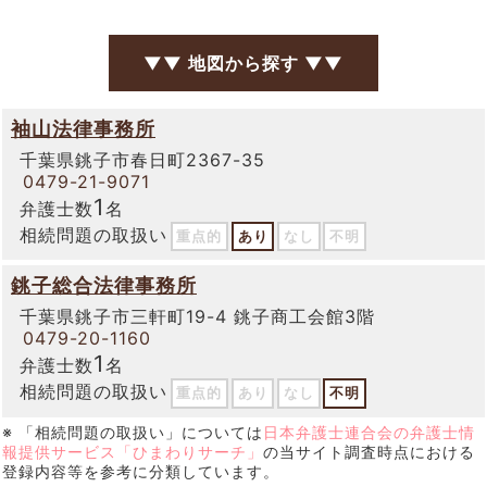
▼▼ 地図から探す ▼▼
袖山法律事務所
千葉県銚子市春日町2367-35
0479-21-9071
1
弁護士数
名
相続問題の取扱い
重点的
あり
なし
不明
銚子総合法律事務所
千葉県銚子市三軒町19-4 銚子商工会館3階
0479-20-1160
1
弁護士数
名
相続問題の取扱い
重点的
あり
なし
不明
※ 「相続問題の取扱い」については
日本弁護士連合会の弁護士情
報提供サービス「ひまわりサーチ」
の当サイト調査時点における
登録内容等を参考に分類しています。