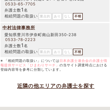
0533-65-7705
1
弁護士数
名
相続問題の取扱い
重点的
あり
なし
不明
中村法律事務所
愛知県豊川市伊奈町南山新田350-238
0533-78-2223
1
弁護士数
名
相続問題の取扱い
重点的
あり
なし
不明
※ 「相続問題の取扱い」については
日本弁護士連合会の弁護士情
報提供サービス「ひまわりサーチ」
の当サイト調査時点における
登録内容等を参考に分類しています。
近隣の他エリアの弁護士を探す