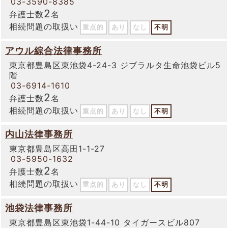
03-3590-8385
2
弁護士数
名
相続問題の取扱い
重点的
あり
なし
不明
アウル綜合法律事務所
東京都豊島区東池袋4-24-3 ジブラルタ生命池袋ビル5
階
03-6914-1610
2
弁護士数
名
相続問題の取扱い
重点的
あり
なし
不明
内山法律事務所
東京都豊島区高田1-1-27
03-5950-1632
2
弁護士数
名
相続問題の取扱い
重点的
あり
なし
不明
池袋法律事務所
東京都豊島区東池袋1-44-10 タイガースビル807