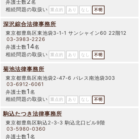
2
弁護士数
名
相続問題の取扱い
重点的
あり
なし
不明
深沢綜合法律事務所
東京都豊島区東池袋3-1-1 サンシャイン60 22階12
03-3983-2226
14
弁護士数
名
相続問題の取扱い
重点的
あり
なし
不明
菊池法律事務所
東京都豊島区南池袋2-47-6 パレス南池袋303
03-6912-6061
1
弁護士数
名
相続問題の取扱い
重点的
あり
なし
不明
駒込たつき法律事務所
東京都豊島区駒込2-3-3 駒込北口ビル9階
03-5980-0360
1
弁護士数
名