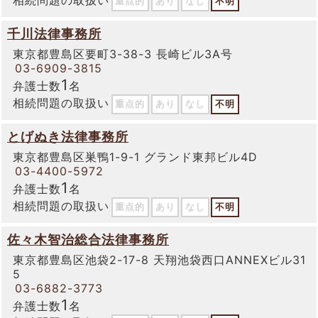
相続問題の取扱い
重点的
あり
なし
不明
千川法律事務所
東京都豊島区要町3-38-3 長崎ビル3A号
03-6909-3815
1
弁護士数
名
相続問題の取扱い
重点的
あり
なし
不明
とげぬき法律事務所
東京都豊島区巣鴨1-9-1 グランド東邦ビル4D
03-4400-5972
1
弁護士数
名
相続問題の取扱い
重点的
あり
なし
不明
佐々木智治総合法律事務所
東京都豊島区池袋2-17-8 天翔池袋西口ANNEXビル31
5
03-6882-3773
1
弁護士数
名