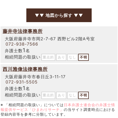
▼▼ 地図から探す ▼▼
藤井寺法律事務所
大阪府藤井寺市岡2-7-67 西野ビル2階A号室
072-938-7566
1
弁護士数
名
相続問題の取扱い
重点的
あり
なし
不明
西川雅偉法律事務所
大阪府藤井寺市春日丘3-11-17
072-931-5505
1
弁護士数
名
相続問題の取扱い
重点的
あり
なし
不明
※ 「相続問題の取扱い」については
日本弁護士連合会の弁護士情
報提供サービス「ひまわりサーチ」
の当サイト調査時点における
登録内容等を参考に分類しています。