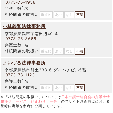
0773-75-1958
1
弁護士数
名
相続問題の取扱い
重点的
あり
なし
不明
小林義和法律事務所
京都府舞鶴市字南田辺40-4
0773-75-3666
1
弁護士数
名
相続問題の取扱い
重点的
あり
なし
不明
まいづる法律事務所
京都府舞鶴市引土233-6 ダイハチビル5階
0773-78-1123
1
弁護士数
名
相続問題の取扱い
重点的
あり
なし
不明
※ 「相続問題の取扱い」については
日本弁護士連合会の弁護士情
報提供サービス「ひまわりサーチ」
の当サイト調査時点における
登録内容等を参考に分類しています。