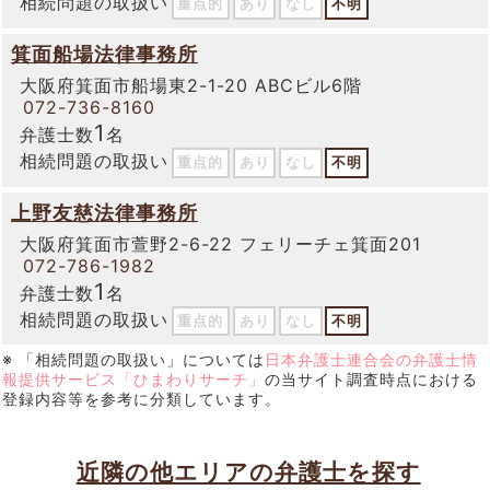
相続問題の取扱い
重点的
あり
なし
不明
箕面船場法律事務所
大阪府箕面市船場東2-1-20 ABCビル6階
072-736-8160
1
弁護士数
名
相続問題の取扱い
重点的
あり
なし
不明
上野友慈法律事務所
大阪府箕面市萱野2-6-22 フェリーチェ箕面201
072-786-1982
1
弁護士数
名
相続問題の取扱い
重点的
あり
なし
不明
※ 「相続問題の取扱い」については
日本弁護士連合会の弁護士情
報提供サービス「ひまわりサーチ」
の当サイト調査時点における
登録内容等を参考に分類しています。
近隣の他エリアの弁護士を探す