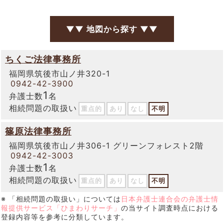
▼▼ 地図から探す ▼▼
ちくご法律事務所
福岡県筑後市山ノ井320-1
0942-42-3900
1
弁護士数
名
相続問題の取扱い
重点的
あり
なし
不明
篠原法律事務所
福岡県筑後市山ノ井306-1 グリーンフォレスト2階
0942-42-3003
1
弁護士数
名
相続問題の取扱い
重点的
あり
なし
不明
※ 「相続問題の取扱い」については
日本弁護士連合会の弁護士情
報提供サービス「ひまわりサーチ」
の当サイト調査時点における
登録内容等を参考に分類しています。