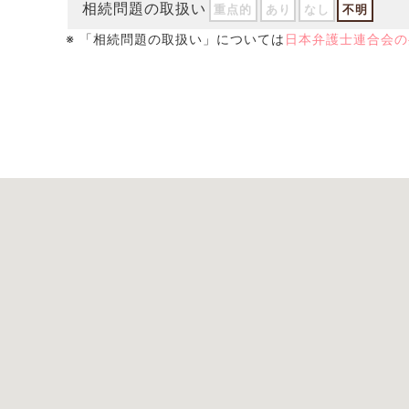
相続問題の取扱い
重点的
あり
なし
不明
※ 「相続問題の取扱い」については
日本弁護士連合会の