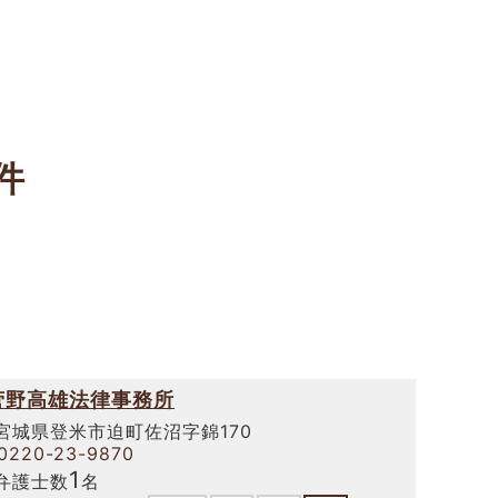
件
菅野高雄法律事務所
宮城県登米市迫町佐沼字錦170
0220-23-9870
1
弁護士数
名