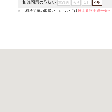
相続問題の取扱い
重点的
あり
なし
不明
※ 「相続問題の取扱い」については
日本弁護士連合会の