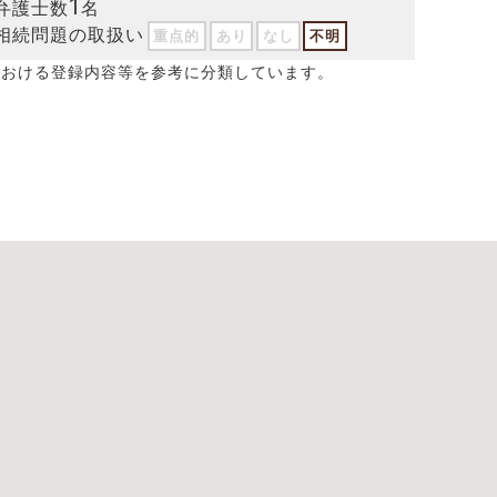
1
弁護士数
名
相続問題の取扱い
重点的
あり
なし
不明
における登録内容等を参考に分類しています。