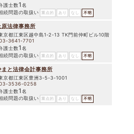
1
弁護士数
名
相続問題の取扱い
重点的
あり
なし
不明
上原法律事務所
東京都江東区越中島1-2-13 TK門前仲町ビル10階
03-3641-7701
1
弁護士数
名
相続問題の取扱い
重点的
あり
なし
不明
やまと法律会計事務所
東京都江東区豊洲3-5-3-1001
03-3536-0258
1
弁護士数
名
相続問題の取扱い
重点的
あり
なし
不明