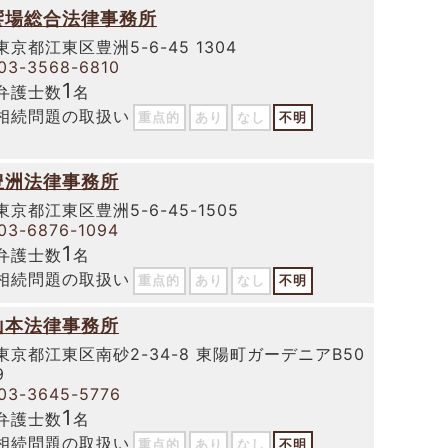
饗場総合法律事務所
東京都江東区豊洲5-6-45 1304
03-3568-6810
1
弁護士数
名
相続問題の取扱い
重点的
あり
なし
不明
豊洲法律事務所
東京都江東区豊洲5-6-45-1505
03-6876-1094
1
弁護士数
名
相続問題の取扱い
重点的
あり
なし
不明
山本法律事務所
東京都江東区南砂2-34-8 東陽町ガーデニアB50
9
03-3645-5776
1
弁護士数
名
相続問題の取扱い
重点的
あり
なし
不明