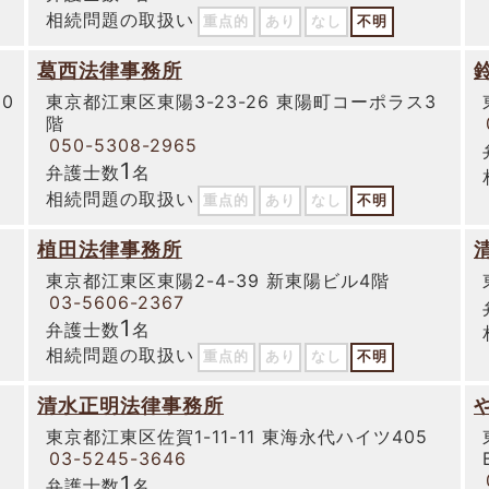
相続問題の取扱い
重点的
あり
なし
不明
葛西法律事務所
0
東京都江東区東陽3-23-26 東陽町コーポラス3
階
050-5308-2965
1
弁護士数
名
相続問題の取扱い
重点的
あり
なし
不明
植田法律事務所
東京都江東区東陽2-4-39 新東陽ビル4階
03-5606-2367
1
弁護士数
名
相続問題の取扱い
重点的
あり
なし
不明
清水正明法律事務所
東京都江東区佐賀1-11-11 東海永代ハイツ405
03-5245-3646
1
弁護士数
名