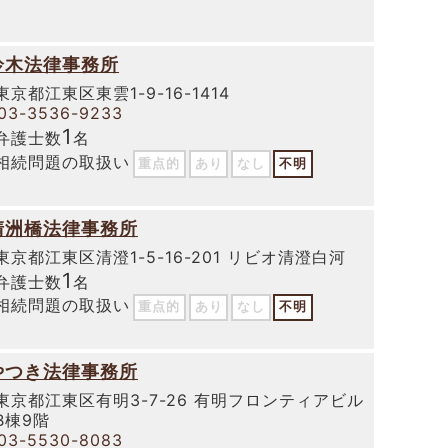
鈴木法律事務所
東京都江東区東雲1-9-16-1414
03-3536-9233
1
弁護士数
名
相続問題の取扱い
重点的
あり
なし
不明
清洲橋法律事務所
東京都江東区清澄1-5-16-201 リビオ清澄白河
1
弁護士数
名
相続問題の取扱い
重点的
あり
なし
不明
やつき法律事務所
東京都江東区有明3-7-26 有明フロンティアビル
B棟9階
03-5530-8083