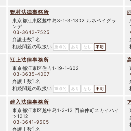
野村法律事務所
4
東京都江東区越中島3-1-3-1302 ルネベイグラ
ンデ
03-3642-7525
1
弁護士数
名
相続問題の取扱い
重点的
あり
なし
不明
江上法律事務所
東京都江東区住吉1-19-1-602
03-3635-4007
1
弁護士数
名
相続問題の取扱い
重点的
あり
なし
不明
建入法律事務所
東京都江東区越中島1-3-12 門前仲町スカイハイ
ツ1212
03-3641-9505
1
弁護士数
名