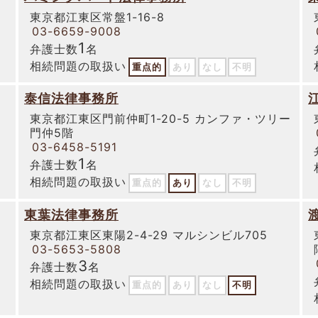
東京都江東区常盤1-16-8
03-6659-9008
1
弁護士数
名
相続問題の取扱い
重点的
あり
なし
不明
泰信法律事務所
東京都江東区門前仲町1-20-5 カンファ・ツリー
門仲5階
03-6458-5191
1
弁護士数
名
相続問題の取扱い
重点的
あり
なし
不明
東葉法律事務所
東京都江東区東陽2-4-29 マルシンビル705
03-5653-5808
3
弁護士数
名
相続問題の取扱い
重点的
あり
なし
不明