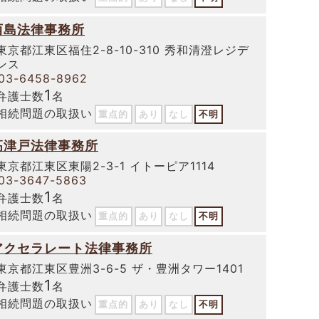
西島法律事務所
東京都江東区福住2-8-10-310 秀和清澄レジデ
ンス
03-6458-8962
1
弁護士数
名
相続問題の取扱い
重点的
あり
なし
不明
高津戸法律事務所
東京都江東区東陽2-3-1 イトーピア1114
03-3647-5863
1
弁護士数
名
相続問題の取扱い
重点的
あり
なし
不明
アクセラレート法律事務所
東京都江東区豊洲3-6-5 ザ・豊洲タワー1401
1
弁護士数
名
相続問題の取扱い
重点的
あり
なし
不明