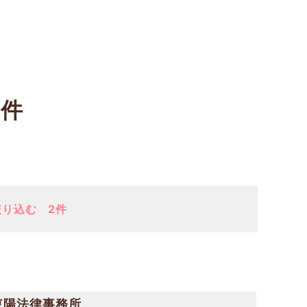
3件
絞り込む
2件
東陽法律事務所