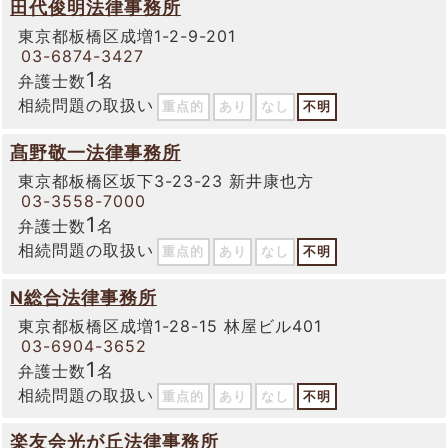
田代俊明法律事務所
東京都板橋区成増1-2-9-201
03-6874-3427
1
弁護士数
名
相続問題の取扱い
重点的
あり
なし
不明
髙野敬一法律事務所
東京都板橋区坂下3-23-23 新井康也方
03-3558-7000
1
弁護士数
名
相続問題の取扱い
重点的
あり
なし
不明
N総合法律事務所
東京都板橋区成増1-28-15 林屋ビル401
03-6904-3652
1
弁護士数
名
相続問題の取扱い
重点的
あり
なし
不明
楽友会光が丘法律事務所