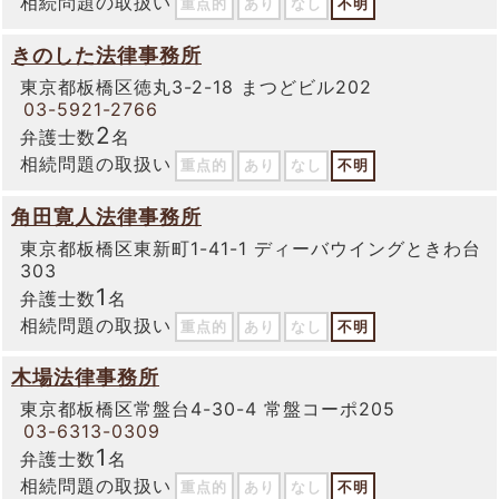
相続問題の取扱い
重点的
あり
なし
不明
きのした法律事務所
東京都板橋区徳丸3-2-18 まつどビル202
03-5921-2766
2
弁護士数
名
相続問題の取扱い
重点的
あり
なし
不明
角田寛人法律事務所
東京都板橋区東新町1-41-1 ディーバウイングときわ台
303
1
弁護士数
名
相続問題の取扱い
重点的
あり
なし
不明
木場法律事務所
東京都板橋区常盤台4-30-4 常盤コーポ205
03-6313-0309
1
弁護士数
名
相続問題の取扱い
重点的
あり
なし
不明