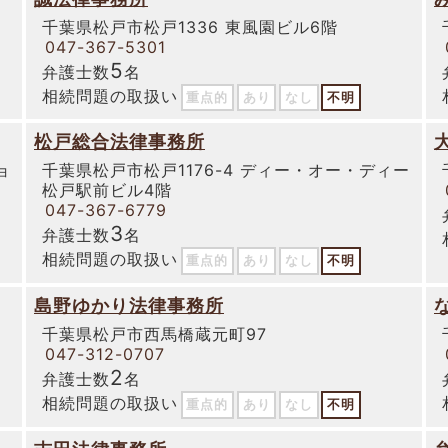
千葉県松戸市松戸1336 東風園ビル6階
047-367-5301
5
弁護士数
名
相続問題の取扱い
重点的
あり
なし
不明
松戸総合法律事務所
ョ
千葉県松戸市松戸1176-4 ディー・オー・ディー
松戸駅前ビル4階
047-367-6779
3
弁護士数
名
相続問題の取扱い
重点的
あり
なし
不明
島野ゆかり法律事務所
千葉県松戸市西馬橋蔵元町97
047-312-0707
2
弁護士数
名
相続問題の取扱い
重点的
あり
なし
不明