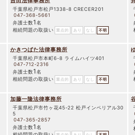
吉田法律事務所
千葉県松戸市松戸1338-8 CRECER201
047-368-5661
1
弁護士数
名
相続問題の取扱い
重点的
あり
なし
不明
かきつばた法律事務所
千葉県松戸市本町6-8 ライムハイツ401
047-712-2316
1
弁護士数
名
相続問題の取扱い
重点的
あり
なし
不明
加藤一隆法律事務所
千葉県松戸市竹ヶ花45-22 松戸インペリアル30
5
047-365-2857
1
弁護士数
名
相続問題の取扱い
重点的
あり
なし
不明