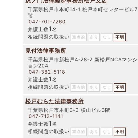
虎ノ門法律経済事務所松戸支店
千葉県松戸市本町14-1 松戸本町センタービル7
階
047-701-7260
1
弁護士数
名
相続問題の取扱い
重点的
あり
なし
不明
見付法律事務所
千葉県松戸市新松戸4-28-2 新松戸NCAマンシ
ョン204
047-382-5118
1
弁護士数
名
相続問題の取扱い
重点的
あり
なし
不明
松戸むらた法律事務所
千葉県松戸市本町3-3 横山ビル3階
047-712-1141
1
弁護士数
名
相続問題の取扱い
重点的
あり
なし
不明