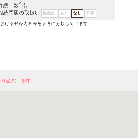
1
弁護士数
名
相続問題の取扱い
重点的
あり
なし
不明
における登録内容等を参考に分類しています。
絞り込む
6件