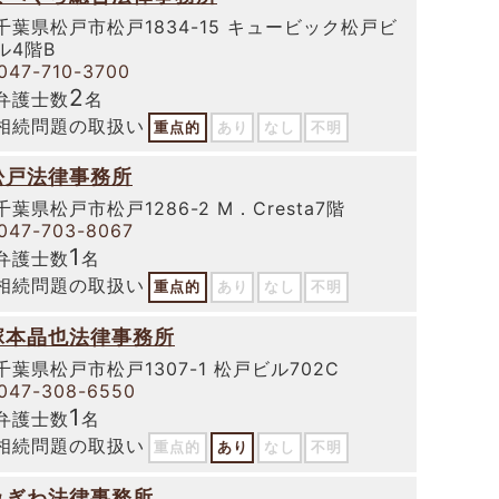
千葉県松戸市松戸1834-15 キュービック松戸ビ
ル4階B
047-710-3700
2
弁護士数
名
相続問題の取扱い
重点的
あり
なし
不明
松戸法律事務所
千葉県松戸市松戸1286-2 M．Cresta7階
047-703-8067
1
弁護士数
名
相続問題の取扱い
重点的
あり
なし
不明
塚本晶也法律事務所
千葉県松戸市松戸1307-1 松戸ビル702C
047-308-6550
1
弁護士数
名
相続問題の取扱い
重点的
あり
なし
不明
みぎわ法律事務所