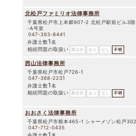
北松戸ファミリオ法律事務所
千葉県松戸市上本郷907-2 北松戸駅前ビル3階
-A号室
047-393-8441
1
弁護士数
名
相続問題の取扱い
重点的
あり
なし
不明
西山法律事務所
千葉県松戸市松戸726-1
047-368-2231
1
弁護士数
名
相続問題の取扱い
重点的
あり
なし
不明
おおさく法律事務所
千葉県松戸市根本465-1 シャーメゾン松戸30
047-712-0435
1
弁護士数
名