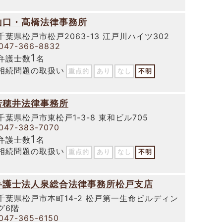
山口・髙橋法律事務所
千葉県松戸市松戸2063-13 江戸川ハイツ302
047-366-8832
1
弁護士数
名
相続問題の取扱い
重点的
あり
なし
不明
若穂井法律事務所
千葉県松戸市東松戸1-3-8 東和ビル705
047-383-7070
1
弁護士数
名
相続問題の取扱い
重点的
あり
なし
不明
弁護士法人泉総合法律事務所松戸支店
千葉県松戸市本町14-2 松戸第一生命ビルディン
グ6階
047-365-6150