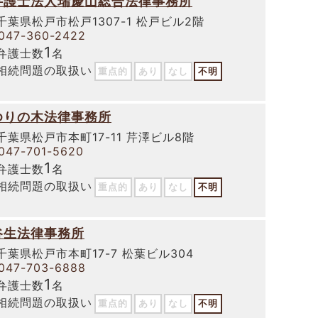
弁護士法人瑞慶山総合法律事務所
千葉県松戸市松戸1307-1 松戸ビル2階
047-360-2422
1
弁護士数
名
相続問題の取扱い
重点的
あり
なし
不明
ゆりの木法律事務所
千葉県松戸市本町17-11 芹澤ビル8階
047-701-5620
1
弁護士数
名
相続問題の取扱い
重点的
あり
なし
不明
谷生法律事務所
千葉県松戸市本町17-7 松葉ビル304
047-703-6888
1
弁護士数
名
相続問題の取扱い
重点的
あり
なし
不明