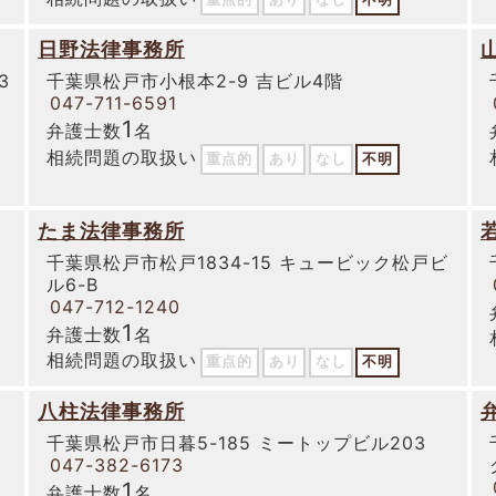
日野法律事務所
3
千葉県松戸市小根本2-9 吉ビル4階
047-711-6591
1
弁護士数
名
相続問題の取扱い
重点的
あり
なし
不明
たま法律事務所
千葉県松戸市松戸1834-15 キュービック松戸ビ
ル6-B
047-712-1240
1
弁護士数
名
相続問題の取扱い
重点的
あり
なし
不明
八柱法律事務所
2
千葉県松戸市日暮5-185 ミートップビル203
047-382-6173
1
弁護士数
名