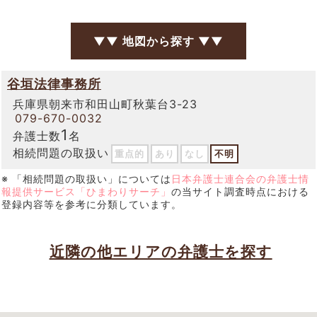
▼▼ 地図から探す ▼▼
谷垣法律事務所
兵庫県朝来市和田山町秋葉台3-23
079-670-0032
1
弁護士数
名
相続問題の取扱い
重点的
あり
なし
不明
※ 「相続問題の取扱い」については
日本弁護士連合会の弁護士情
報提供サービス「ひまわりサーチ」
の当サイト調査時点における
登録内容等を参考に分類しています。
近隣の他エリアの弁護士を探す