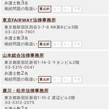
3
弁護士数
名
相続問題の取扱い
重点的
あり
なし
不明
東京FAIRWAY法律事務所
東京都新宿区四谷3-7-6 NK第8ビル5階
03-3226-7901
3
弁護士数
名
相続問題の取扱い
重点的
あり
なし
不明
山本総合法律事務所
東京都新宿区新宿1-14-3 ラタンビル2階
03-5315-0541
2
弁護士数
名
相続問題の取扱い
重点的
あり
なし
不明
廣川・松井法律事務所
東京都新宿区新宿1-10-2 渡辺ビル2階
03-5312-2075
2
弁護士数
名