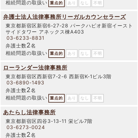
相続問題の取扱い
重点的
あり
なし
不明
弁護士法人法律事務所リーガルカウンセラーズ
東京都新宿区新宿6-27-28 パークハビオ新宿イースト
サイドタワー アネックス棟A403
03-6233-8831
2
弁護士数
名
相続問題の取扱い
重点的
あり
なし
不明
ローランダー法律事務所
東京都新宿区西新宿7-2-6 西新宿K-1ビル3階
03-6890-1493
2
弁護士数
名
相続問題の取扱い
重点的
あり
なし
不明
あたらし法律事務所
東京都新宿区四谷3-13-11 栄ビル7階
03-6273-0024
2
弁護士数
名