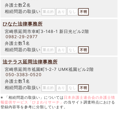
2
弁護士数
名
相続問題の取扱い
重点的
あり
なし
不明
ひなた法律事務所
宮崎県延岡市幸町3-148-1 新日光ビル2階
0982-29-2977
1
弁護士数
名
相続問題の取扱い
重点的
あり
なし
不明
法テラス延岡法律事務所
宮崎県延岡市祗園町1-2-7 UMK祗園ビル2階
050-3383-0520
1
弁護士数
名
相続問題の取扱い
重点的
あり
なし
不明
※ 「相続問題の取扱い」については
日本弁護士連合会の弁護士情
報提供サービス「ひまわりサーチ」
の当サイト調査時点における
登録内容等を参考に分類しています。