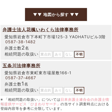
▼▼ 地図から探す ▼▼
弁護士法人花楓いわくら法律事務所
愛知県岩倉市下本町下市場125-3 YAOHATUビル3階
0587-38-1482
2
弁護士数
名
相続問題の取扱い
重点的
あり
なし
不明
五条川法律事務所
愛知県岩倉市東町東市場屋敷166-1
0587-37-4667
1
弁護士数
名
相続問題の取扱い
重点的
あり
なし
不明
※ 「相続問題の取扱い」については
日本弁護士連合会の弁護士情
報提供サービス「ひまわりサーチ」
の当サイト調査時点における
登録内容等を参考に分類しています。