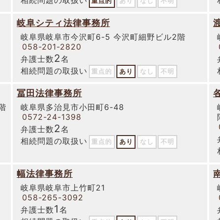
重点的
あり
なし
不明
岐阜シティ法律事務所
岐阜県岐阜市今沢町6-5 今沢町細野ビル2階
058-201-2820
2
弁護士数
名
相続問題の取扱い
重点的
あり
なし
不明
冨田法律事務所
階
岐阜県多治見市小田町6-48
0572-24-1398
2
弁護士数
名
相続問題の取扱い
重点的
あり
なし
不明
幅法律事務所
岐阜県岐阜市上竹町21
058-265-3092
1
弁護士数
名