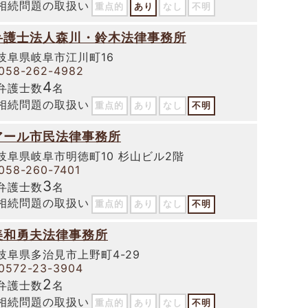
相続問題の取扱い
重点的
あり
なし
不明
弁護士法人森川・鈴木法律事務所
岐阜県岐阜市江川町16
058-262-4982
4
弁護士数
名
相続問題の取扱い
重点的
あり
なし
不明
アール市民法律事務所
岐阜県岐阜市明徳町10 杉山ビル2階
058-260-7401
3
弁護士数
名
相続問題の取扱い
重点的
あり
なし
不明
美和勇夫法律事務所
岐阜県多治見市上野町4-29
0572-23-3904
2
弁護士数
名
相続問題の取扱い
重点的
あり
なし
不明