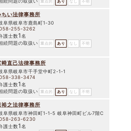
相続問題の取扱い
重点的
あり
なし
不明
いちい法律事務所
岐阜県岐阜市鹿島町1-30
058-255-3262
1
弁護士数
名
相続問題の取扱い
重点的
あり
なし
不明
宮﨑直己法律事務所
岐阜県岐阜市千手堂中町2-1-1
058-338-3474
1
弁護士数
名
相続問題の取扱い
重点的
あり
なし
不明
森裕之法律事務所
岐阜県岐阜市神田町1-1-5 岐阜神田町ビル7階C
058-263-6230
1
弁護士数
名