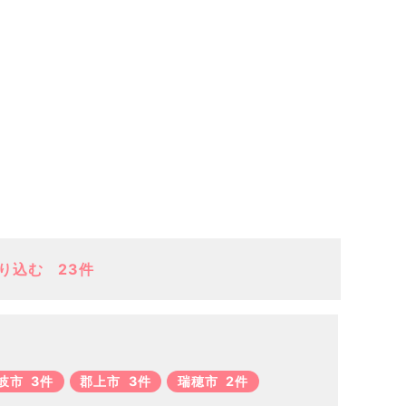
り込む
23件
岐市
3件
郡上市
3件
瑞穂市
2件