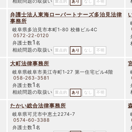
相続問題の取扱い
重点的
あり
なし
不明
弁護士法人東海ローパートナーズ多治見法律
事務所
岐阜県多治見市本町1-80 校條ビル4C
0572-22-0120
1
弁護士数
名
相続問題の取扱い
重点的
あり
なし
不明
大町法律事務所
岐阜県岐阜市美江寺町1-27 第一住宅ビル4階
058-263-3581
1
弁護士数
名
相続問題の取扱い
重点的
あり
なし
不明
たかい総合法律事務所
岐阜県可児市中恵土2274-7
0574-60-3388
1
弁護士数
名