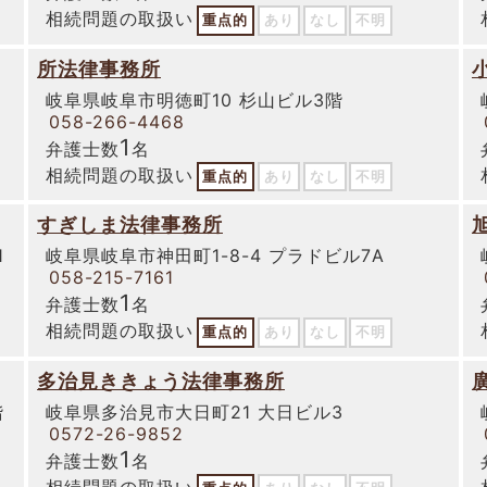
相続問題の取扱い
重点的
あり
なし
不明
所法律事務所
岐阜県岐阜市明徳町10 杉山ビル3階
058-266-4468
1
弁護士数
名
相続問題の取扱い
重点的
あり
なし
不明
すぎしま法律事務所
1
岐阜県岐阜市神田町1-8-4 プラドビル7A
058-215-7161
1
弁護士数
名
相続問題の取扱い
重点的
あり
なし
不明
多治見ききょう法律事務所
階
岐阜県多治見市大日町21 大日ビル3
0572-26-9852
1
弁護士数
名
相続問題の取扱い