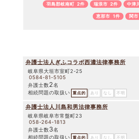
羽島郡岐南町
2件
瑞浪市
2件
中津
恵那市
1件
関市
弁護士法人ぎふコラボ西濃法律事務所
岐阜県大垣市室町2-25
0584-81-5105
2
弁護士数
名
相続問題の取扱い
重点的
あり
なし
不明
弁護士法人川島和男法律事務所
岐阜県岐阜市常盤町23
058-264-1813
3
弁護士数
名
相続問題の取扱い
重点的
あり
なし
不明