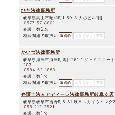
ひだ法律事務所
岐阜県高山市昭和町1-59-3 大杉ビル1階
0577-57-8801
2
弁護士数
名
相続問題の取扱い
重点的
あり
なし
不明
かいづ法律事務所
岐阜県海津市海津町馬目261-1 ジェミニコート
203
0584-52-1880
1
弁護士数
名
相続問題の取扱い
重点的
あり
なし
不明
弁護士法人アディーレ法律事務所岐阜支店
岐阜県岐阜市吉野町6-31 岐阜スカイウイング3
058-212-3521
1
弁護士数
名