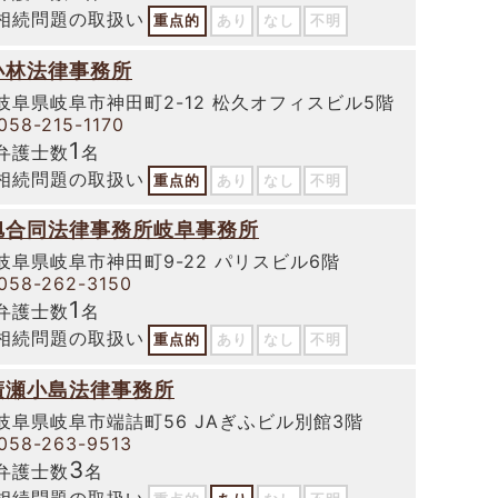
相続問題の取扱い
重点的
あり
なし
不明
小林法律事務所
岐阜県岐阜市神田町2-12 松久オフィスビル5階
058-215-1170
1
弁護士数
名
相続問題の取扱い
重点的
あり
なし
不明
旭合同法律事務所岐阜事務所
岐阜県岐阜市神田町9-22 パリスビル6階
058-262-3150
1
弁護士数
名
相続問題の取扱い
重点的
あり
なし
不明
廣瀬小島法律事務所
岐阜県岐阜市端詰町56 JAぎふビル別館3階
058-263-9513
3
弁護士数
名
相続問題の取扱い