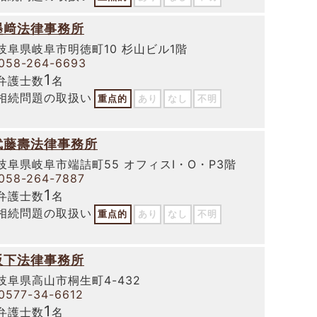
墨﨑法律事務所
岐阜県岐阜市明徳町10 杉山ビル1階
058-264-6693
1
弁護士数
名
相続問題の取扱い
重点的
あり
なし
不明
武藤壽法律事務所
岐阜県岐阜市端詰町55 オフィスI・O・P3階
058-264-7887
1
弁護士数
名
相続問題の取扱い
重点的
あり
なし
不明
阪下法律事務所
岐阜県高山市桐生町4-432
0577-34-6612
1
弁護士数
名