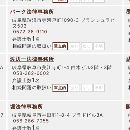
パーク法律事務所
岐阜県瑞浪市寺河戸町1090-3 ブランシュラピー
ヌ503
0572-26-9110
1
弁護士数
名
相続問題の取扱い
重点的
あり
なし
不明
渡辺一法律事務所
A
岐阜県岐阜市美江寺町1-4 白木ビル2階・3階
058-262-6002
1
弁護士数
名
相続問題の取扱い
重点的
あり
なし
不明
堀法律事務所
7
岐阜県岐阜市神田町1-8-4 プラドビル3A
058-266-7055
1
弁護士数
名