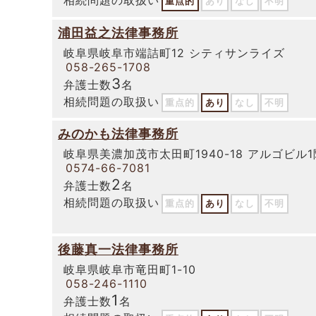
重点的
あり
なし
不明
浦田益之法律事務所
岐阜県岐阜市端詰町12 シティサンライズ
058-265-1708
3
弁護士数
名
相続問題の取扱い
重点的
あり
なし
不明
みのかも法律事務所
岐阜県美濃加茂市太田町1940-18 アルゴビル1
0574-66-7081
2
弁護士数
名
相続問題の取扱い
重点的
あり
なし
不明
後藤真一法律事務所
岐阜県岐阜市竜田町1-10
058-246-1110
1
弁護士数
名