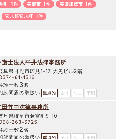
井町
1件
美濃市
1件
美濃加茂市
1件
安八郡安八町
1件
弁護士法人平井法律事務所
岐阜県可児市広見1-17 大晃ビル2階
0574-61-1516
3
弁護士数
名
相続問題の取扱い
重点的
あり
なし
不明
古田竹中法律事務所
岐阜県岐阜市若宮町9-10
058-263-6725
2
弁護士数
名
相続問題の取扱い
重点的
あり
なし
不明