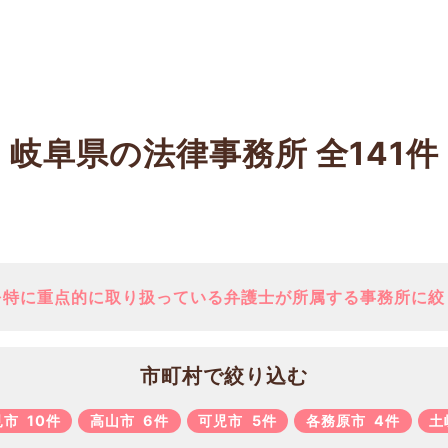
岐阜県の法律事務所
全141件
を特に重点的に取り扱っている弁護士が所属する事務所に絞
市町村で絞り込む
見市
10件
高山市
6件
可児市
5件
各務原市
4件
土