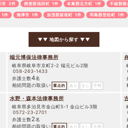
川市
2件
揖斐郡池田町
1件
本巣郡北方町
1件
不破郡垂
1件
海津市
1件
加茂郡坂祝町
1件
羽島郡笠松町
1件
▼▼ 地図から探す ▼▼
端元博保法律事務所
岐阜県岐阜市京町2-2 端元ビル2階
058-263-1433
4
弁護士数
名
相続問題の取扱い
重点的
あり
なし
不明
水野・森本法律事務所
岐阜県多治見市金山町5-1 金山ビル3階
0572-23-2701
2
弁護士数
名
相続問題の取扱い
重点的
あり
なし
不明