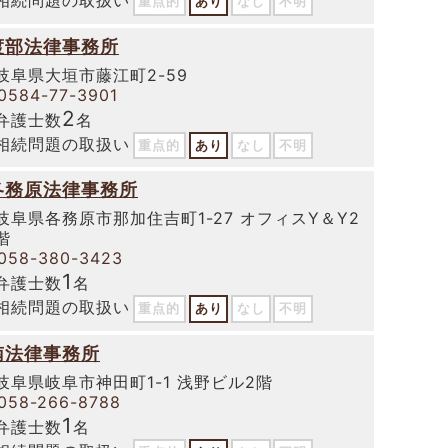
重点的
あり
なし
不明
渡部法律事務所
岐阜県大垣市藤江町2-59
0584-77-3901
2
弁護士数
名
相続問題の取扱い
重点的
あり
なし
不明
各務原法律事務所
岐阜県各務原市那加住吉町1-27 オフィスY＆Y2
階
058-380-3423
1
弁護士数
名
相続問題の取扱い
重点的
あり
なし
不明
南法律事務所
岐阜県岐阜市神田町1-1 浅野ビル2階
058-266-8788
1
弁護士数
名