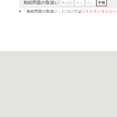
相続問題の取扱い
重点的
あり
なし
不明
※ 「相続問題の取扱い」については
日本弁護士連合会の